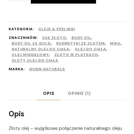
Olej
ISTIREN
z
KATEGORIA:
OLEJE & PEELINGI
24
ZNACZNIKÓW:
24K ZŁOTO
,
BODY OIL
,
BODY OIL 24 GOLD
,
KOSMETYKI ZE ZŁOTEM
,
MIKA
,
karatowym
NATURALNY OLEJ DO CIAŁA
,
OLEJ DO CIAŁA
,
OLEJ MIGDAŁOWY
,
ZŁOTO W PLATKACH
,
złotem
ZŁOTY OLEJ DO CIAŁA
w
MARKA:
IDUNN NATURALS
płatkach
OPIS
OPINIE (1)
Opis
Złoty olej – wyjątkowe połączenie naturalnego oleju