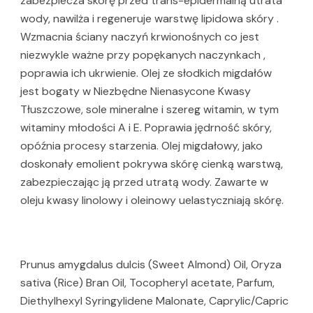
zabezpiecza skórę przed trans-epidermalną utrata
wody, nawilża i regeneruje warstwę lipidowa skóry .
Wzmacnia ściany naczyń krwionośnych co jest
niezwykle ważne przy popękanych naczynkach ,
poprawia ich ukrwienie. Olej ze słodkich migdałów
jest bogaty w Niezbędne Nienasycone Kwasy
Tłuszczowe, sole mineralne i szereg witamin, w tym
witaminy młodości A i E. Poprawia jędrność skóry,
opóźnia procesy starzenia. Olej migdałowy, jako
doskonały emolient pokrywa skórę cienką warstwą,
zabezpieczając ją przed utratą wody. Zawarte w
oleju kwasy linolowy i oleinowy uelastyczniają skórę.
Prunus amygdalus dulcis (Sweet Almond) Oil, Oryza
sativa (Rice) Bran Oil, Tocopheryl acetate, Parfum,
Diethylhexyl Syringylidene Malonate, Caprylic/Capric