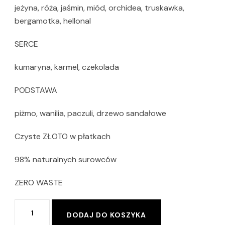
jeżyna, róża, jaśmin, miód, orchidea, truskawka,
bergamotka, hellonal
SERCE
kumaryna, karmel, czekolada
PODSTAWA
piżmo, wanilia, paczuli, drzewo sandałowe
Czyste ZŁOTO w płatkach
98% naturalnych surowców
ZERO WASTE
ilość
Alternative:
DODAJ DO KOSZYKA
ZŁOTY