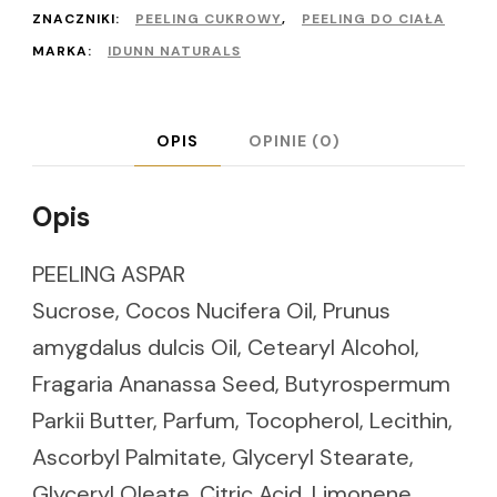
pestkami
ZNACZNIKI:
PEELING CUKROWY
,
PEELING DO CIAŁA
MARKA:
IDUNN NATURALS
z
TRUSKAWEK
OPIS
OPINIE (0)
Opis
PEELING ASPAR
Sucrose, Cocos Nucifera Oil, Prunus
amygdalus dulcis Oil, Cetearyl Alcohol,
Fragaria Ananassa Seed, Butyrospermum
Parkii Butter, Parfum, Tocopherol, Lecithin,
Ascorbyl Palmitate, Glyceryl Stearate,
Glyceryl Oleate, Citric Acid, Limonene,