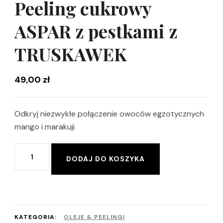
Peeling cukrowy
ASPAR z pestkami z
TRUSKAWEK
49,00
zł
Odkryj niezwykłe połączenie owoców egzotycznych
mango i marakuji
ilość
Alternative:
DODAJ DO KOSZYKA
Peeling
cukrowy
ASPAR
z
KATEGORIA:
OLEJE & PEELINGI