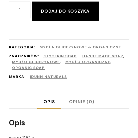
ilość
Alternative:
DODAJ DO KOSZYKA
Serce
orange
&
chilli
KATEGORIA:
MYDŁA GLICERYNOWE & ORGANICZNE
ZNACZNIKÓW:
GLYCERIN SOAP
,
HANDE MADE SOAP
,
MYDŁO GLICERYNOWE
,
MYDŁO ORGANICZNE
,
ORGANIC SOAP
MARKA:
IDUNN NATURALS
OPIS
OPINIE (0)
Opis
waga 100 g