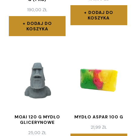
190,00
ZŁ
DODAJ DO
KOSZYKA
DODAJ DO
KOSZYKA
MOAI 120 G MYDŁO
MYDŁO ASPAR 100 G
GLICERYNOWE
21,99
ZŁ
25,00
ZŁ