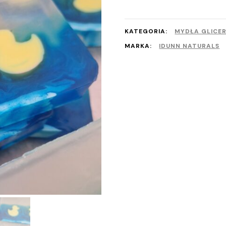
Mydło
kaczki
KATEGORIA:
MYDŁA GLICE
MARKA:
IDUNN NATURALS
Pe
Perfumy