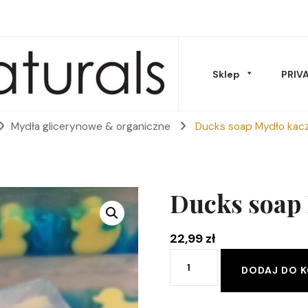
Sklep
PRIV
Mydła glicerynowe & organiczne
Ducks soap Mydło kacz
Musy Masła
Ducks soap 
22,99
zł
ilość
DODAJ DO 
Oleje & peelingi
Ducks
soap