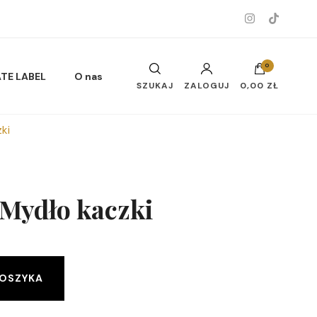
0
ATE LABEL
O nas
SZUKAJ
ZALOGUJ
0,00 ZŁ
ki
Musy do ciała i twarzy
Mydło kaczki
Alternative:
Oleje do ciała
KOSZYKA