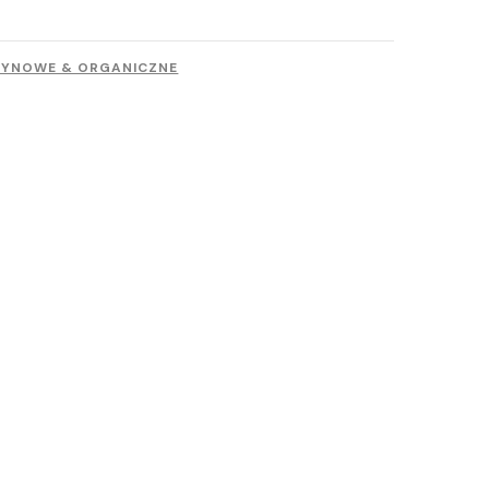
RYNOWE & ORGANICZNE
rfumy & mgiełki do ciała