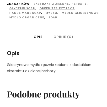
z
ZNACZNIKÓW:
EKSTRAKT Z ZIELONEJ HERBATY
,
GLYCERIN SOAP
,
GREEN TEA EXTRACT
,
zielonej
HANDE MADE SOAP
,
MYDŁO
,
MYDŁO GLICERYNOWE
,
MYDŁO ORGANICZNE
,
SOAP
herbaty
i
makiem
OPIS
OPINIE (0)
100
g
Opis
Glicerynowe mydło ręcznie robione z dodatkiem
ekstraktu z zielonej herbaty
Podobne produkty