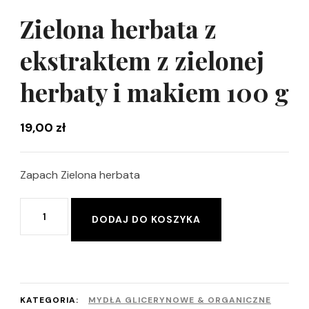
Zielona herbata z
ekstraktem z zielonej
herbaty i makiem 100 g
19,00
zł
Zapach Zielona herbata
ilość
Alternative:
DODAJ DO KOSZYKA
Zielona
herbata
z
ekstraktem
KATEGORIA:
MYDŁA GLICERYNOWE & ORGANICZNE