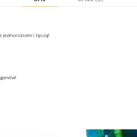
z jednorożcem i tęczą!
rgenów!