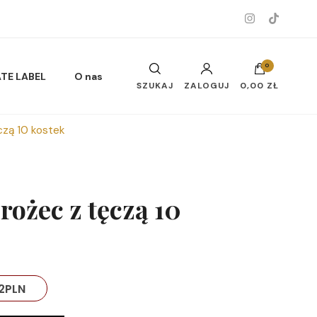
0
ATE LABEL
O nas
SZUKAJ
ZALOGUJ
0,00 ZŁ
czą 10 kostek
Musy do ciała i twarzy
rożec z tęczą 10
Oleje do ciała
2
PLN