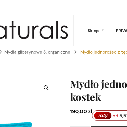
Sklep
PRIV
Mydła glicerynowe & organiczne
Mydło jednorożec z tę
Musy Masła
Mydło jedno
kostek
190,00
zł
Oleje & peelingi
raty
5,5
od