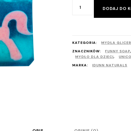
ilość
DODAJ DO 
Mydło
jednorożec
z
tęczą
KATEGORIA:
MYDŁA GLICE
10
ZNACZNIKÓW:
FUNNY SOAP
MYDŁO DLA DZIECI
,
UNIC
kostek
Pe
MARKA:
IDUNN NATURALS
Perfumy
OPIS
OPINIE (0)