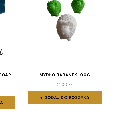
 SOAP
MYDŁO BARANEK 100G
21,00
ZŁ
DODAJ DO KOSZYKA
KA