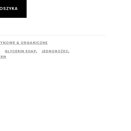
Alternative:
KOSZYKA
RYNOWE & ORGANICZNE
,
GLYCERIN SOAP
,
JEDNOROŻEC
,
ORN
rfumy & mgiełki do ciała