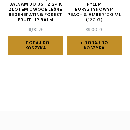
BALSAM DO UST Z 24 K
PYŁEM
ZŁOTEM OWOCE LEŚNE
BURSZTYNOWYM
REGENERATING FOREST
PEACH & AMBER 120 ML
FRUIT LIP BALM
(120 G)
19,90
ZŁ
39,00
ZŁ
DODAJ DO
DODAJ DO
KOSZYKA
KOSZYKA