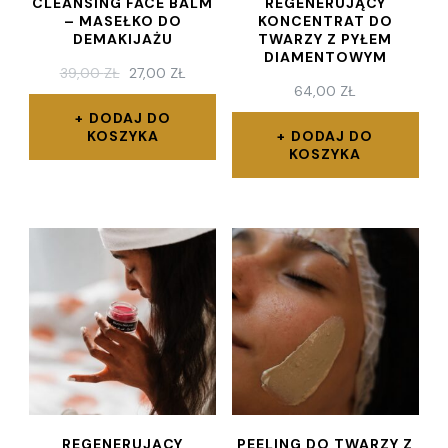
CLEANSING FACE BALM
REGENERUJĄCY
– MASEŁKO DO
KONCENTRAT DO
DEMAKIJAŻU
TWARZY Z PYŁEM
DIAMENTOWYM
PIERWOTNA
AKTUALNA
39,00
ZŁ
27,00
ZŁ
64,00
ZŁ
CENA
CENA
WYNOSIŁA:
WYNOSI:
DODAJ DO
39,00 ZŁ.
27,00 ZŁ.
KOSZYKA
DODAJ DO
KOSZYKA
REGENERUJĄCY
PEELING DO TWARZY Z