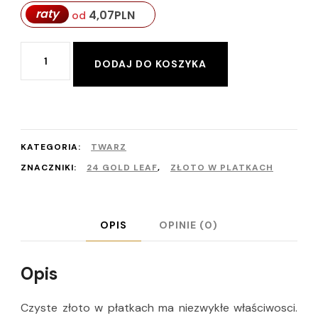
raty
4,07
PLN
od
ilość
Alternative:
DODAJ DO KOSZYKA
Czyste
ZŁOTO
w
płatkach
KATEGORIA:
TWARZ
do
ZNACZNIKI:
24 GOLD LEAF
,
ZŁOTO W PLATKACH
twarzy
OPIS
OPINIE (0)
Opis
Czyste złoto w płatkach ma niezwykłe właściwosci.