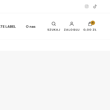
0
ATE LABEL
O nas
SZUKAJ
ZALOGUJ
0,00 ZŁ
Musy do ciała i twarzy
Oleje do ciała