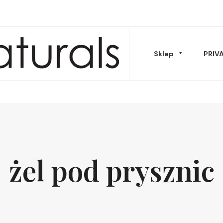
Sklep
PRIV
Musy Masła
żel pod prysznic
Oleje & peelingi