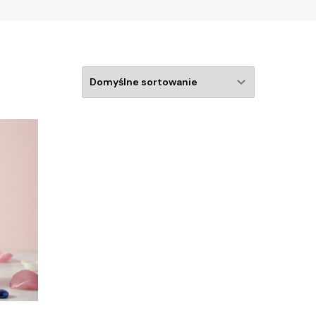
rfumy & mgiełki do ciała