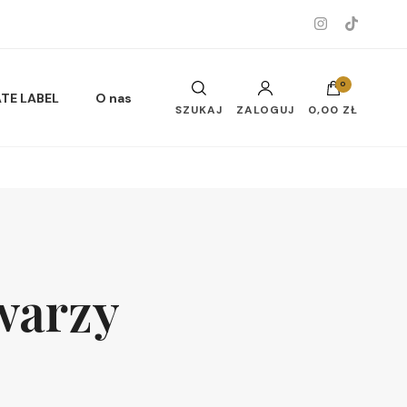
0
ATE LABEL
O nas
SZUKAJ
ZALOGUJ
0,00 ZŁ
Musy do ciała i twarzy
warzy
Oleje do ciała