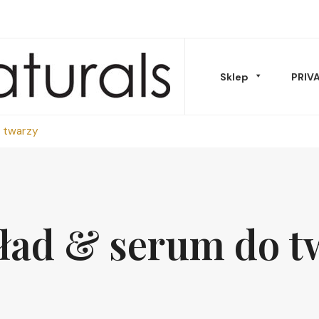
Sklep
PRIV
 twarzy
Musy Masła
ład & serum do t
Oleje & peelingi