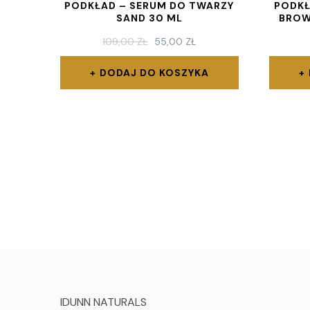
PODKŁAD – SERUM DO TWARZY
PODKŁ
SAND 30 ML
BROW
PIERWOTNA
AKTUALNA
109,00
ZŁ
55,00
ZŁ
CENA
CENA
WYNOSIŁA:
WYNOSI:
DODAJ DO KOSZYKA
109,00 ZŁ.
55,00 ZŁ.
IDUNN NATURALS