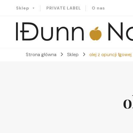
Sklep
PRIVATE LABEL
O nas
Idunn-Naturals
Strona główna
Sklep
olej z opuncji fgowej
o