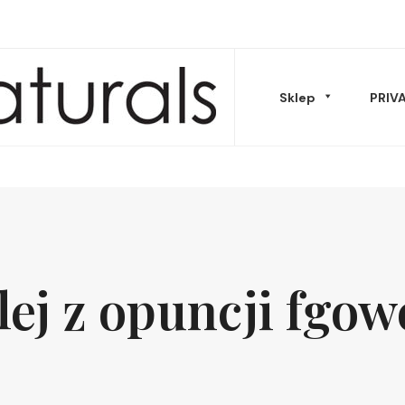
Sklep
PRIV
Musy Masła
lej z opuncji fgow
Oleje & peelingi