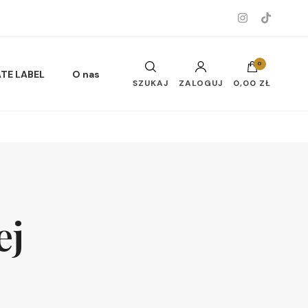
0
ATE LABEL
O nas
SZUKAJ
ZALOGUJ
0,00 ZŁ
Musy do ciała i twarzy
ej
Oleje do ciała