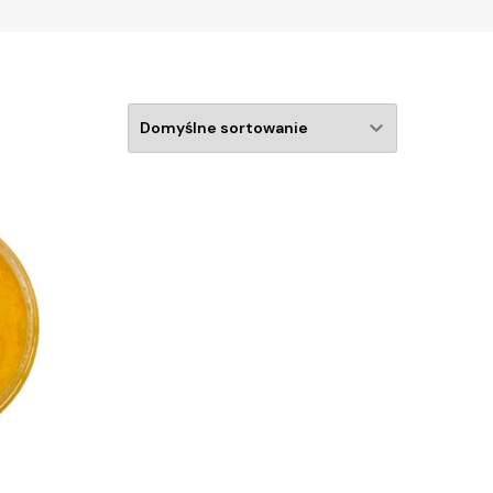
rfumy & mgiełki do ciała