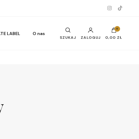
0
ATE LABEL
O nas
SZUKAJ
ZALOGUJ
0,00 ZŁ
Musy do ciała i twarzy
y
Oleje do ciała