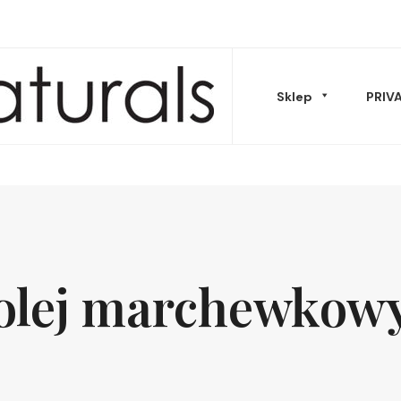
Sklep
PRIV
Musy Masła
olej marchewkow
Oleje & peelingi