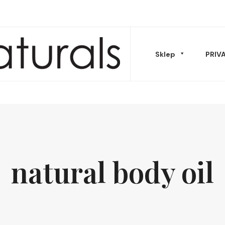
Sklep
PRIV
Musy Masła
natural body oil
Oleje & peelingi