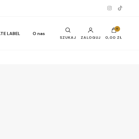
0
ATE LABEL
O nas
SZUKAJ
ZALOGUJ
0,00 ZŁ
Musy do ciała i twarzy
Oleje do ciała