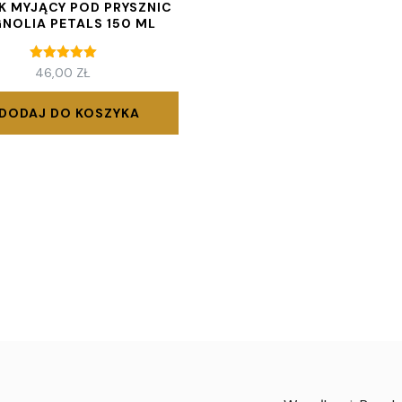
K MYJĄCY POD PRYSZNIC
NOLIA PETALS 150 ML
Oceniono
46,00
ZŁ
5.00
na 5
DODAJ DO KOSZYKA