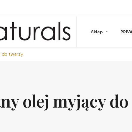
Sklep
PRIV
y do twarzy
Musy Masła
tny olej myjący do
Oleje & peelingi