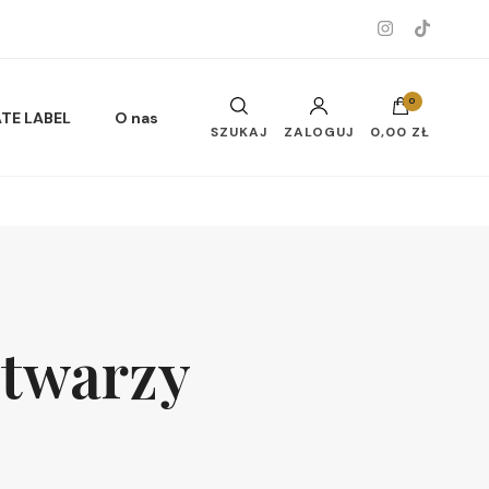
0
ATE LABEL
O nas
SZUKAJ
ZALOGUJ
0,00 ZŁ
Musy do ciała i twarzy
 twarzy
Oleje do ciała