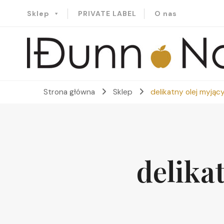
Sklep
PRIVATE LABEL
O nas
Idunn-Naturals
Strona główna
Sklep
delikatny olej myjąc
delika