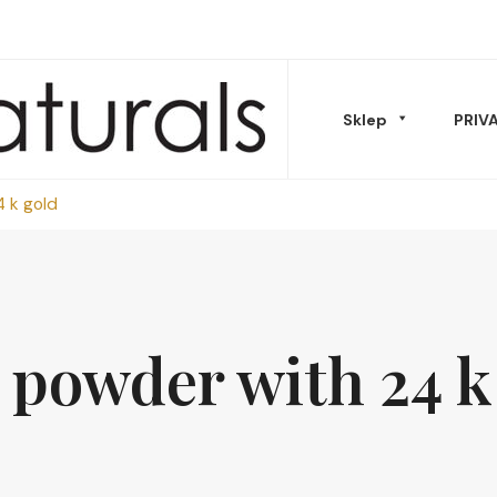
Sklep
PRIV
 k gold
Musy Masła
 powder with 24 k
Oleje & peelingi