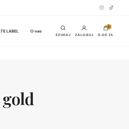
0
ATE LABEL
O nas
SZUKAJ
ZALOGUJ
0,00 ZŁ
Musy do ciała i twarzy
 gold
Oleje do ciała