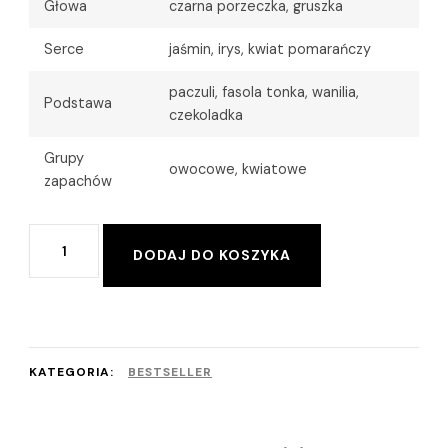
Głowa
czarna porzeczka, gruszka
Serce
jaśmin, irys, kwiat pomarańczy
paczuli, fasola tonka, wanilia,
Podstawa
czekoladka
Grupy
owocowe, kwiatowe
zapachów
ilość
Alternative:
DODAJ DO KOSZYKA
Serum
do
dłoni
nawilżenie
KATEGORIA:
BESTSELLER
&
regeneracja