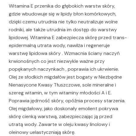
Witamina E przenika do głębokich warstw skóry,
gdzie wbudowuje się w lipidy błon komórkowych,
dzięki czemu utrudnia nie tylko neutralizuje wolne
rodniki, ale także utrudnia im dostęp do warstwy
lipidowej. Witamina E zabezpiecza skórę przed trans-
epidermalną utrata wody, nawilża i regeneruje
warstwę lipidowa skóry . Wzmacnia ściany naczyń
krwionośnych co jest niezwykle ważne przy
popękanych naczynkach , poprawia ich ukrwienie.
Olej ze słodkich migdałów jest bogaty w Niezbędne
Nienasycone Kwasy Tłuszczowe, sole mineralne i
szereg witamin, w tym witaminy młodości A i E.
Poprawia jędrność skóry, opóźnia procesy starzenia.
Olej migdałowy, jako doskonały emolient pokrywa
skórę cienką warstwą, zabezpieczając ją przed
utratą wody. Zawarte w oleju kwasy linolowy i
oleinowy uelastyczniają skórę.