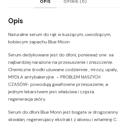
OPIS
OPINIE (0)
30
ml
Opis
Naturalne serum do rąk w kuszącym, uwodzącym,
kobiecym zapachu Blue Moon
Serum dedykowane jest do dłoni, ponieważ one sa
najbardziej narażone na przesuszenie i zniszczenie.
Chemiczne środki użuwane codziennie , mrozy, upały,
MYDŁA antybakeryjne – PROBLEM NASZYCH
CZASÓW- powodują gwałtowne przesuszenie, a
jednym lekarstwem jest właściwa i częsta
regeneracja skóry.
Serum do dłoni Blue Monn jest bogate w drogocenny
skwalan, regenerujacy ekstrakt z aloesu i witaminę C .