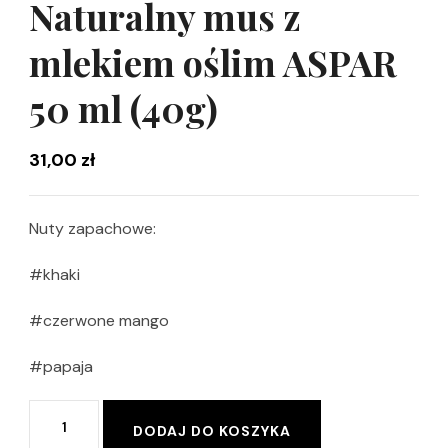
Naturalny mus z
mlekiem oślim ASPAR
50 ml (40g)
31,00
zł
Nuty zapachowe:
#khaki
#czerwone mango
#papaja
ilość
Alternative:
DODAJ DO KOSZYKA