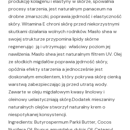
produkcję kolagenu i elastyny w skórze, spowalnia
procesy starzenia, jest naturalnym panaceum na
drobne zmarszczki, poprawia jędrność i elastyczność
skóry. Witamina E chroni skórę przed niekorzystnymi
skutkami działania wolnych rodników. Masło shea w
swojej strukturze przypomina lipidy skórne
regenerując ją i utrzymując właściwy poziom jej
nawilżenia. Masło shea jest naturalnym filtrem UV. Olej
ze słodkich migdałów poprawia jędrność skóry,
opóźnia efekty starzenia a jednocześnie jest
doskonałym emolientem, który pokrywa skórę cienką
warstwą zabezpieczając ją przed utratą wody.
Zawarte w oleju migdałowym kwasy linolowy i
oleinowy uelastyczniają skórę.Dodatek mieszaniny
naturalnych olejów stworzył naturalny krem o
niespotykanej konsystencji.
Ingredients: Butyrospermum Parkii Butter, Cocos
Nucifera Oil, Prunus amygdalus dulcis Oil, Cetearyl