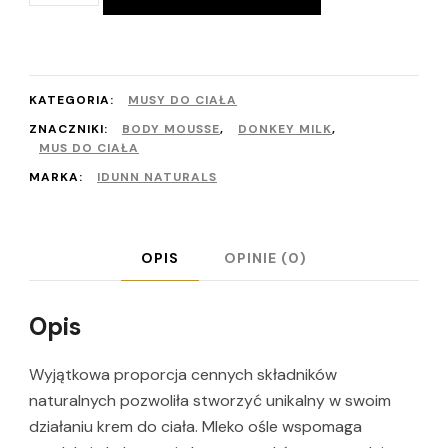
Naturalny
mus
z
mlekiem
KATEGORIA:
MUSY DO CIAŁA
oślim
ZNACZNIKI:
BODY MOUSSE
,
DONKEY MILK
,
MUS DO CIAŁA
ASPAR
MARKA:
IDUNN NATURALS
50
ml
OPIS
OPINIE (0)
(40g)
Opis
Wyjątkowa proporcja cennych składników
naturalnych pozwoliła stworzyć unikalny w swoim
działaniu krem do ciała. Mleko ośle wspomaga