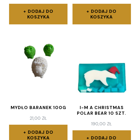
DODAJ DO
DODAJ DO
KOSZYKA
KOSZYKA
MYDŁO BARANEK 100G
I-M A CHRISTMAS
POLAR BEAR 10 SZT.
21,00
ZŁ
190,00
ZŁ
DODAJ DO
KOSZYKA
DODAJ DO