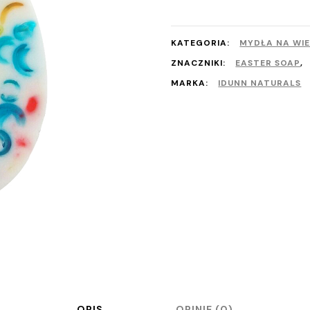
KATEGORIA:
MYDŁA NA WI
ZNACZNIKI:
EASTER SOAP
,
MARKA:
IDUNN NATURALS
Pe
Perfumy
OPIS
OPINIE (0)