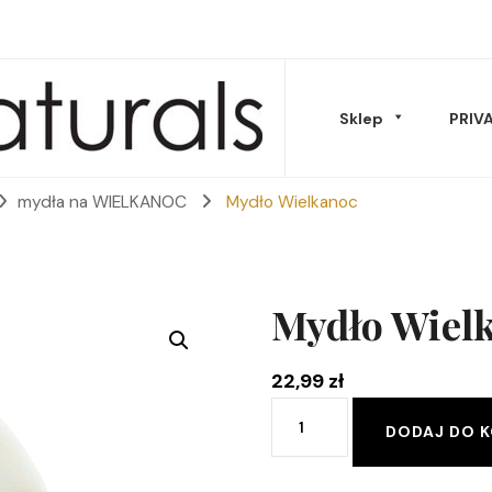
Sklep
PRIV
mydła na WIELKANOC
Mydło Wielkanoc
Musy Masła
Mydło Wiel
22,99
zł
ilość
DODAJ DO 
Oleje & peelingi
Mydło
Wielkanoc