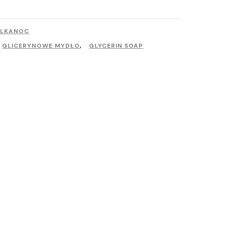
ELKANOC
GLICERYNOWE MYDŁO
,
GLYCERIN SOAP
rfumy & mgiełki do ciała