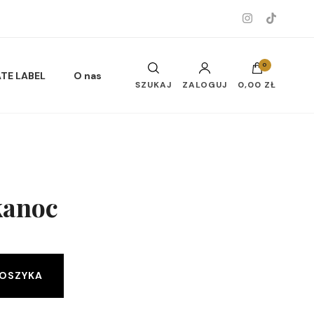
0
ATE LABEL
O nas
SZUKAJ
ZALOGUJ
0,00 ZŁ
Musy do ciała i twarzy
kanoc
Alternative:
Oleje do ciała
KOSZYKA