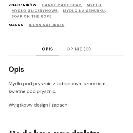
Tree
ZNACZNIKÓW:
HANDE MADE SOAP
,
MYDŁO
,
Soap
MYDŁO GLICERYNOWE
,
MYDŁO NA SZNURKU
,
SOAP ON THE ROPE
on
MARKA:
IDUNN NATURALS
the
rope
140
OPIS
OPINIE (0)
g
Opis
Mydło pod prysznic z zatopionym sznurkiem ,
świetne pod prysznic.
Wyjątkowy design i zapach