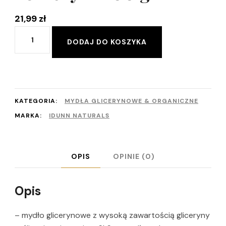
21,99
zł
ilość
Alternative:
DODAJ DO KOSZYKA
Mydło
czterolistna
koniczyna
100
KATEGORIA:
MYDŁA GLICERYNOWE & ORGANICZNE
g
MARKA:
IDUNN NATURALS
OPIS
OPINIE (0)
Opis
– mydło glicerynowe z wysoką zawartością gliceryny