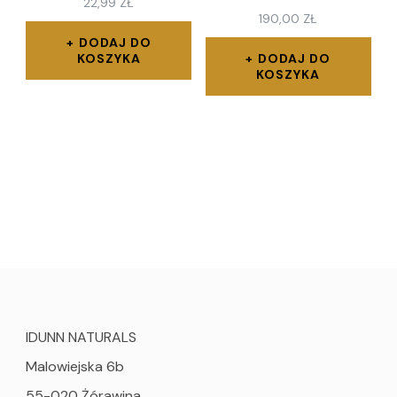
22,99
ZŁ
190,00
ZŁ
DODAJ DO
KOSZYKA
DODAJ DO
KOSZYKA
IDUNN NATURALS
Malowiejska 6b
55-020 Żórawina