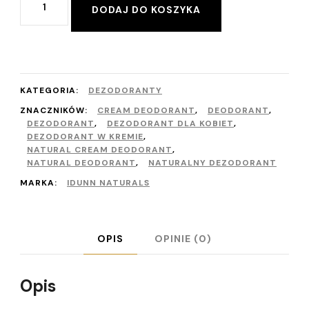
DODAJ DO KOSZYKA
Dezodorant
w
kremie
dla
KATEGORIA:
DEZODORANTY
kobiet
ZNACZNIKÓW:
CREAM DEODORANT
,
DEODORANT
,
DEZODORANT
,
DEZODORANT DLA KOBIET
,
60
DEZODORANT W KREMIE
,
NATURAL CREAM DEODORANT
,
ml
NATURAL DEODORANT
,
NATURALNY DEZODORANT
MARKA:
IDUNN NATURALS
OPIS
OPINIE (0)
Opis