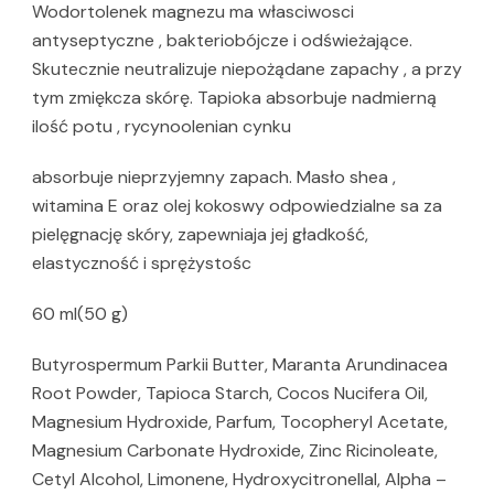
Wodortolenek magnezu ma własciwosci
antyseptyczne , bakteriobójcze i odświeżające.
Skutecznie neutralizuje niepożądane zapachy , a przy
tym zmiękcza skórę. Tapioka absorbuje nadmierną
ilość potu , rycynoolenian cynku
absorbuje nieprzyjemny zapach. Masło shea ,
witamina E oraz olej kokoswy odpowiedzialne sa za
pielęgnację skóry, zapewniaja jej gładkość,
elastyczność i sprężystośc
60 ml(50 g)
Butyrospermum Parkii Butter, Maranta Arundinacea
Root Powder, Tapioca Starch, Cocos Nucifera Oil,
Magnesium Hydroxide, Parfum, Tocopheryl Acetate,
Magnesium Carbonate Hydroxide, Zinc Ricinoleate,
Cetyl Alcohol, Limonene, Hydroxycitronellal, Alpha –