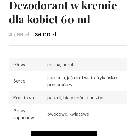
Dezodorant w kremie
dla kobiet 60 ml
Pierwotna
Aktualna
47,99
zł
36,00
zł
cena
cena
wynosiła:
wynosi:
47,99 zł.
36,00 zł.
Głowa
malina, neroli
gardenia, jaśmin, kwiat afrykańskiej
Serce
pomarańczy
Podstawa
paczuli, biały miód, bursztyn
Grupy
owocowe, kwiatowe
zapachów
ilość
Alternative: