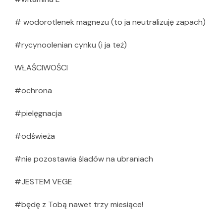
# wodorotlenek magnezu (to ja neutralizuję zapach)
#rycynoolenian cynku (i ja też)
WŁAŚCIWOŚCI
#ochrona
#pielęgnacja
#odświeża
#nie pozostawia śladów na ubraniach
#JESTEM VEGE
#będę z Tobą nawet trzy miesiące!