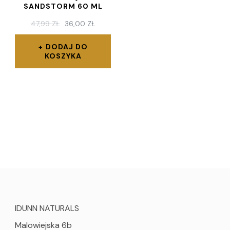
SANDSTORM 60 ML
PIERWOTNA
AKTUALNA
47,99
ZŁ
36,00
ZŁ
CENA
CENA
WYNOSIŁA:
WYNOSI:
DODAJ DO
47,99 ZŁ.
36,00 ZŁ.
KOSZYKA
IDUNN NATURALS
Malowiejska 6b